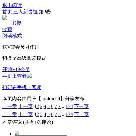
退出阅读
首页
三人新贵组
第3卷
书架
收藏
阅读模式
仅VIP会员可使用
切换至高级阅读模式
开通VIP会员
手机上查看
扫码在手机上阅读
本页内容由用户【proforedd】分享发布
上一章
上一页
1
2
3
4
5
6
7
8
...
174
下一页
上一章
上一页
1
2
3
4
5
6
7
8
...
174
下一页
本章评论
(共有1条评论)