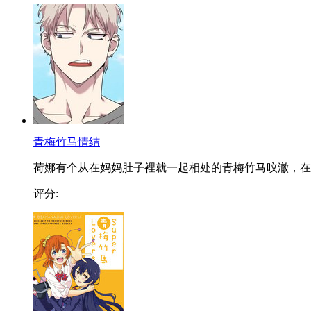
青梅竹马情结
荷娜有个从在妈妈肚子裡就一起相处的青梅竹马旼澈，在..
评分: