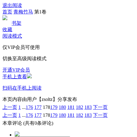
退出阅读
首页
青梅竹马
第1卷
书架
收藏
阅读模式
仅VIP会员可使用
切换至高级阅读模式
开通VIP会员
手机上查看
扫码在手机上阅读
本页内容由用户【zsoltz】分享发布
上一页
1
...
176
177
178
179
180
181
182
183
下一页
上一页
1
...
176
177
178
179
180
181
182
183
下一页
本章评论
(共有0条评论)