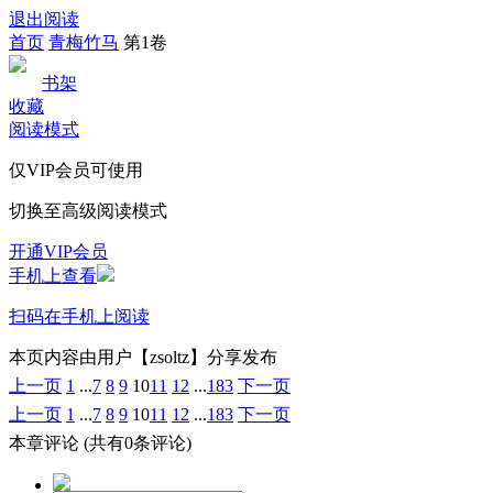
退出阅读
首页
青梅竹马
第1卷
书架
收藏
阅读模式
仅VIP会员可使用
切换至高级阅读模式
开通VIP会员
手机上查看
扫码在手机上阅读
本页内容由用户【zsoltz】分享发布
上一页
1
...
7
8
9
10
11
12
...
183
下一页
上一页
1
...
7
8
9
10
11
12
...
183
下一页
本章评论
(共有0条评论)