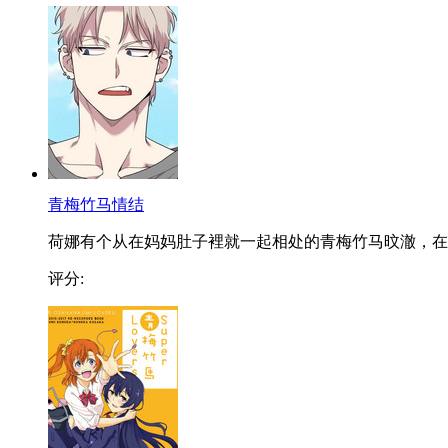
青梅竹马情结
荷娜有个从在妈妈肚子裡就一起相处的青梅竹马旼澈，在..
评分: