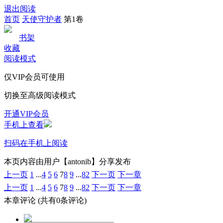
退出阅读
首页
天使守护者
第1卷
书架
收藏
阅读模式
仅VIP会员可使用
切换至高级阅读模式
开通VIP会员
手机上查看
扫码在手机上阅读
本页内容由用户【antonib】分享发布
上一页
1
...
4
5
6
7
8
9
...
82
下一页
下一章
上一页
1
...
4
5
6
7
8
9
...
82
下一页
下一章
本章评论
(共有0条评论)