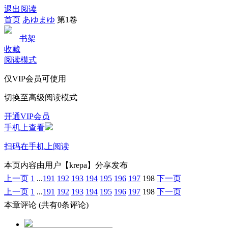
退出阅读
首页
あゆまゆ
第1卷
书架
收藏
阅读模式
仅VIP会员可使用
切换至高级阅读模式
开通VIP会员
手机上查看
扫码在手机上阅读
本页内容由用户【krepa】分享发布
上一页
1
...
191
192
193
194
195
196
197
198
下一页
上一页
1
...
191
192
193
194
195
196
197
198
下一页
本章评论
(共有0条评论)