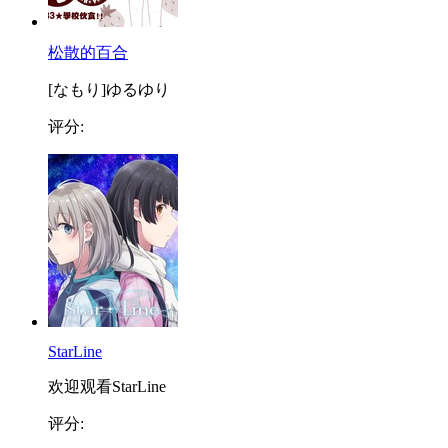
松散的百合
[なもり]ゆるゆり
评分:
StarLine
欢迎观看StarLine
评分: