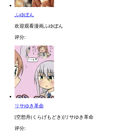
ふゆぼん
欢迎观看漫画ふゆぼん
评分:
リサゆき革命
[空想舟(くらげもどき)]リサゆき革命
评分: