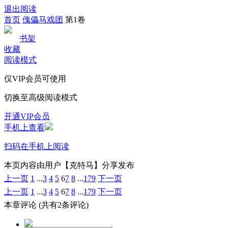
退出阅读
首页
傀儡马戏团
第1卷
书架
收藏
阅读模式
仅VIP会员可使用
切换至高级阅读模式
开通VIP会员
手机上查看
扫码在手机上阅读
本页内容由用户【克特马】分享发布
上一页
1
...
3
4
5
6
7
8
...
179
下一页
上一页
1
...
3
4
5
6
7
8
...
179
下一页
本章评论
(共有2条评论)