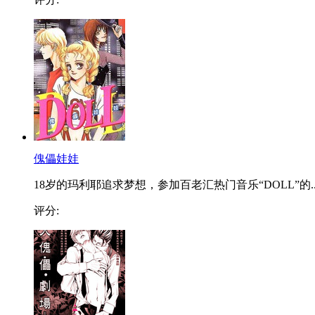
傀儡娃娃
18岁的玛利耶追求梦想，参加百老汇热门音乐“DOLL”的..
评分: