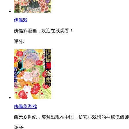
傀儡戏
傀儡戏漫画，欢迎在线观看！
评分:
傀儡华游戏
西元８世纪，突然出现在中国．长安小戏馆的神秘傀儡师..
评分: