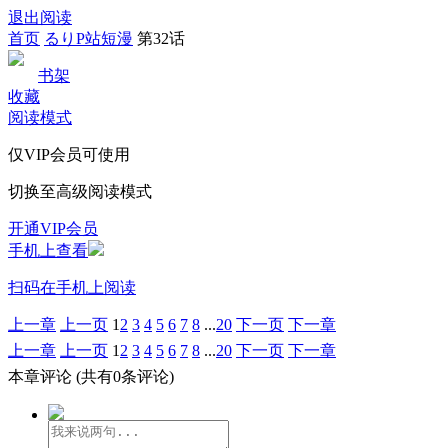
退出阅读
首页
るりP站短漫
第32话
书架
收藏
阅读模式
仅VIP会员可使用
切换至高级阅读模式
开通VIP会员
手机上查看
扫码在手机上阅读
上一章
上一页
1
2
3
4
5
6
7
8
...
20
下一页
下一章
上一章
上一页
1
2
3
4
5
6
7
8
...
20
下一页
下一章
本章评论
(共有0条评论)