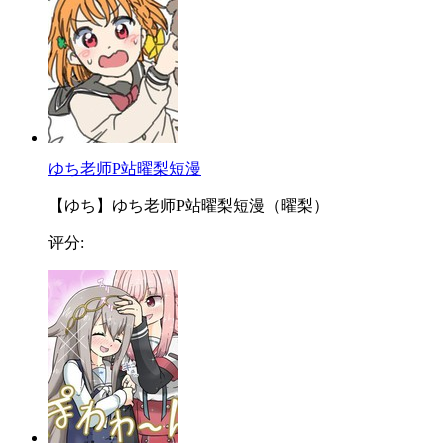
ゆち老师P站曜梨短漫
【ゆち】ゆち老师P站曜梨短漫（曜梨）
评分: