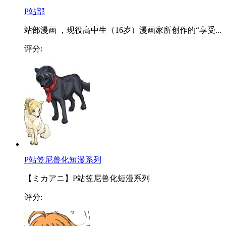
P站部
站部漫画 ，现役高中生（16岁）漫画家所创作的“享受...
评分:
P站笠尼兽化短漫系列
【ミカアニ】P站笠尼兽化短漫系列
评分: