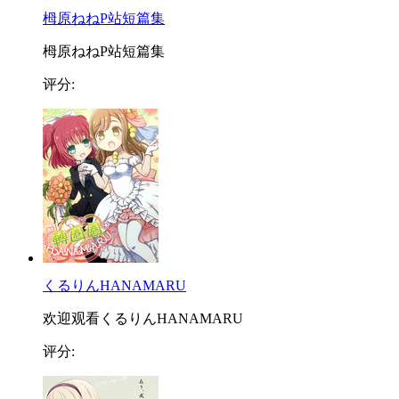
栂原ねねP站短篇集
栂原ねねP站短篇集
评分:
くるりんHANAMARU
欢迎观看くるりんHANAMARU
评分: