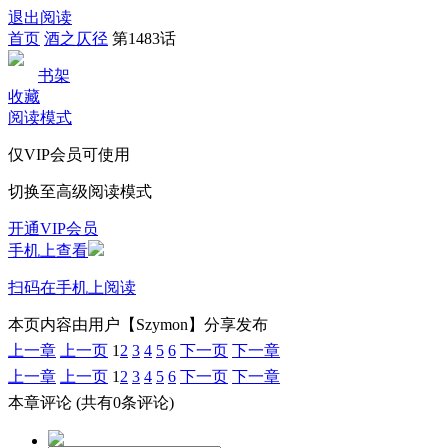
退出阅读
首页
酒之仄径
第1483话
书架
收藏
阅读模式
仅VIP会员可使用
切换至高级阅读模式
开通VIP会员
手机上查看
扫码在手机上阅读
本页内容由用户【Szymon】分享发布
上一章
上一页
1
2
3
4
5
6
下一页
下一章
上一章
上一页
1
2
3
4
5
6
下一页
下一章
本章评论
(共有0条评论)