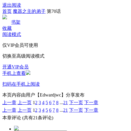
退出阅读
首页
魔器之主的弟子
第70话
书架
收藏
阅读模式
仅VIP会员可使用
切换至高级阅读模式
开通VIP会员
手机上查看
扫码在手机上阅读
本页内容由用户【Edwardjwc】分享发布
上一章
上一页
1
2
3
4
5
6
7
8
...
21
下一页
下一章
上一章
上一页
1
2
3
4
5
6
7
8
...
21
下一页
下一章
本章评论
(共有21条评论)