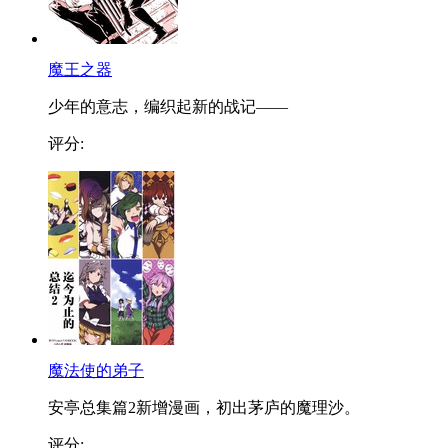
魔王之器
少年的意志，编织起新的战记——
评分:
魔法使的弟子
安亭总集篇2新增漫画，初出茅庐的魔理沙。
评分: