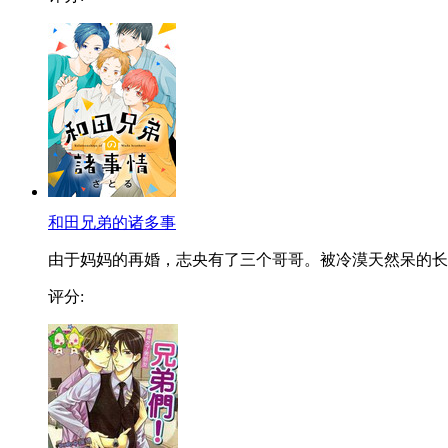
和田兄弟的诸多事
由于妈妈的再婚，志央有了三个哥哥。被冷漠天然呆的长..
评分: