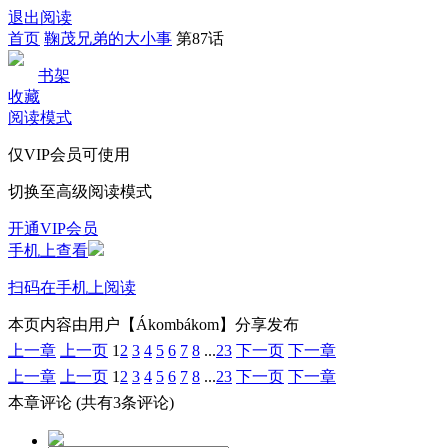
退出阅读
首页
鞠茂兄弟的大小事
第87话
书架
收藏
阅读模式
仅VIP会员可使用
切换至高级阅读模式
开通VIP会员
手机上查看
扫码在手机上阅读
本页内容由用户【Ákombákom】分享发布
上一章
上一页
1
2
3
4
5
6
7
8
...
23
下一页
下一章
上一章
上一页
1
2
3
4
5
6
7
8
...
23
下一页
下一章
本章评论
(共有3条评论)