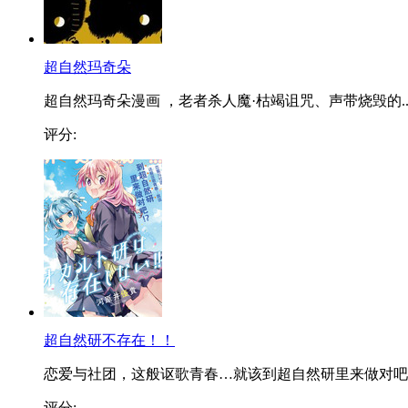
超自然玛奇朵
超自然玛奇朵漫画 ，老者杀人魔·枯竭诅咒、声带烧毁的..
评分:
超自然研不存在！！
恋爱与社团，这般讴歌青春…就该到超自然研里来做对吧..
评分: