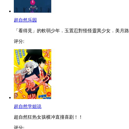
超自然乐园
「看得見」的軟弱少年．玉置忍對怪怪靈異少女．美月路..
评分:
超自然学姐说
超自然狂热女孩横冲直撞喜剧！！
评分: