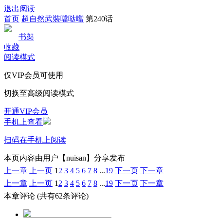
退出阅读
首页
超自然武裝噹哒噹
第240话
书架
收藏
阅读模式
仅VIP会员可使用
切换至高级阅读模式
开通VIP会员
手机上查看
扫码在手机上阅读
本页内容由用户【nuisan】分享发布
上一章
上一页
1
2
3
4
5
6
7
8
...
19
下一页
下一章
上一章
上一页
1
2
3
4
5
6
7
8
...
19
下一页
下一章
本章评论
(共有62条评论)