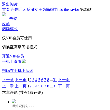
退出阅读
首页
悲剧元凶反派女王为民竭力 To the savior
第25话
书架
收藏
阅读模式
仅VIP会员可使用
切换至高级阅读模式
开通VIP会员
手机上查看
扫码在手机上阅读
上一章
上一页
1
2
3
4
5
6
7
8
...
31
下一页
上一章
上一页
1
2
3
4
5
6
7
8
...
31
下一页
本章评论
(共有1条评论)