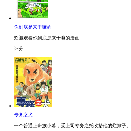
你到底是来干嘛的
欢迎观看你到底是来干嘛的漫画
评分:
专务之犬
一个普通上班族小暮，受上司专务之托收拾他的烂摊子。..