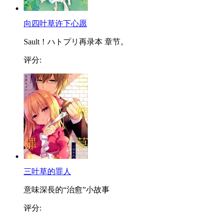
向四叶草许下心愿
Sault！ハトプリ再录本 章节。
评分:
三叶草的罪人
意味深長的“治愈”小故事
评分: