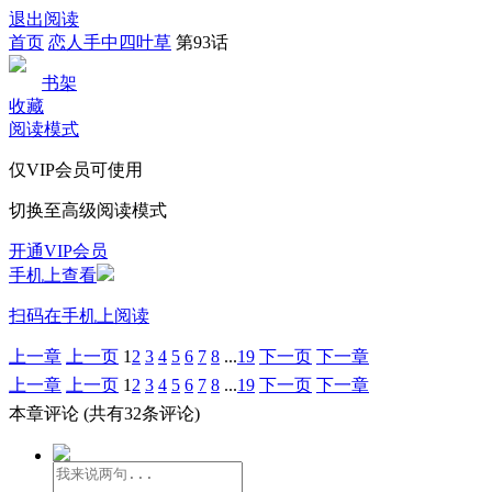
退出阅读
首页
恋人手中四叶草
第93话
书架
收藏
阅读模式
仅VIP会员可使用
切换至高级阅读模式
开通VIP会员
手机上查看
扫码在手机上阅读
上一章
上一页
1
2
3
4
5
6
7
8
...
19
下一页
下一章
上一章
上一页
1
2
3
4
5
6
7
8
...
19
下一页
下一章
本章评论
(共有32条评论)