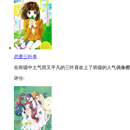
恋爱三叶草
在班级中土气而又平凡的三叶喜欢上了班级的人气偶像樱..
评分: