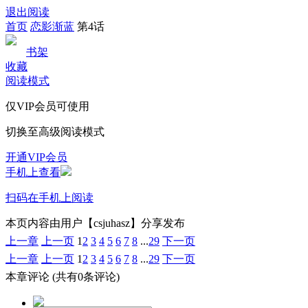
退出阅读
首页
恋影渐蓝
第4话
书架
收藏
阅读模式
仅VIP会员可使用
切换至高级阅读模式
开通VIP会员
手机上查看
扫码在手机上阅读
本页内容由用户【csjuhasz】分享发布
上一章
上一页
1
2
3
4
5
6
7
8
...
29
下一页
上一章
上一页
1
2
3
4
5
6
7
8
...
29
下一页
本章评论
(共有0条评论)