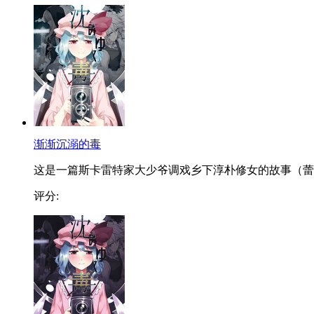
渐渐沉溺的毒
这是一篇斯卡雷特家大少爷调戏乡下淳朴修女的故事（蕾..
评分: