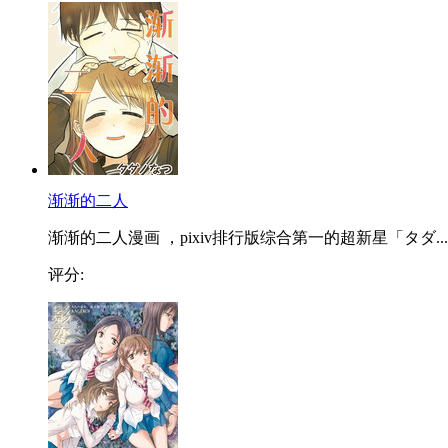
渐渐的二人
渐渐的二人漫画 ，pixiv排行版综合第一的超新星「タダ...
评分: