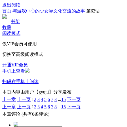
退出阅读
首页
与游戏中心的少女异文化交流的故事
第62话
书架
收藏
阅读模式
仅VIP会员可使用
切换至高级阅读模式
开通VIP会员
手机上查看
扫码在手机上阅读
本页内容由用户【gyujii】分享发布
上一章
上一页
1
2
3
4
5
6
7
8
...
15
下一页
上一章
上一页
1
2
3
4
5
6
7
8
...
15
下一页
本章评论
(共有0条评论)