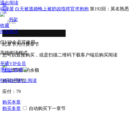
退出阅读
章
动漫屋
白天被逃婚晚上被奶凶指挥官求抱抱
第192回：莫名熟
节
书架
连载
收藏
阅读模式
仅VIP会员可使用
此章节为付费章节
高级阅读模式
您可以直接购买，或是扫描二维码下载客户端后购买阅读
开通VIP会员
手机上查看
登录
查询我的余额
扫码在手机上阅读
购买此章节
应付：
79
购买本章
购买多章
自动购买下一章节