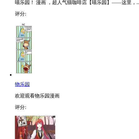
喵乐园！ 漫画 ，超人气猫咖啡店【喵乐园】——这里，..
评分:
物乐园
欢迎观看物乐园漫画
评分: