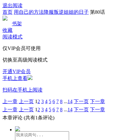
退出阅读
首页
用自己的方法降服叛逆姐姐的日子
第80话
书架
收藏
阅读模式
仅VIP会员可使用
切换至高级阅读模式
开通VIP会员
手机上查看
扫码在手机上阅读
上一章
上一页
1
2
3
4
5
6
7
8
...
14
下一页
下一章
上一章
上一页
1
2
3
4
5
6
7
8
...
14
下一页
下一章
本章评论
(共有1条评论)