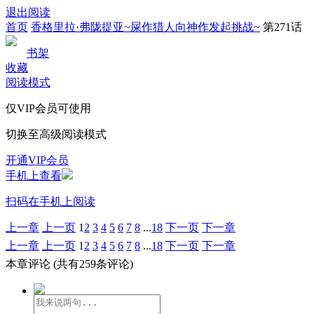
退出阅读
首页
香格里拉·弗陇提亚~屎作猎人向神作发起挑战~
第271话
书架
收藏
阅读模式
仅VIP会员可使用
切换至高级阅读模式
开通VIP会员
手机上查看
扫码在手机上阅读
上一章
上一页
1
2
3
4
5
6
7
8
...
18
下一页
下一章
上一章
上一页
1
2
3
4
5
6
7
8
...
18
下一页
下一章
本章评论
(共有259条评论)