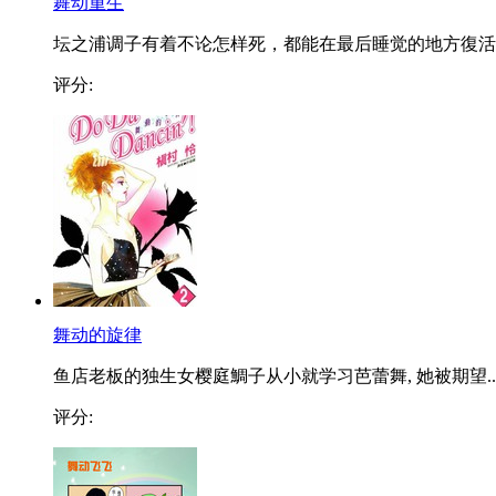
舞动重生
坛之浦调子有着不论怎样死，都能在最后睡觉的地方復活..
评分:
舞动的旋律
鱼店老板的独生女樱庭鯛子从小就学习芭蕾舞, 她被期望..
评分: