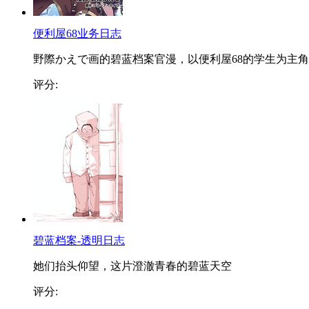
便利屋68业务日志
野際かえで画的碧蓝档案官漫，以便利屋68的学生为主角..
评分:
碧蓝档案-透明日志
她们抬头仰望，这片澄澈青春的碧蓝天空
评分: