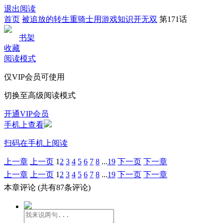
退出阅读
首页
被追放的转生重骑士用游戏知识开无双
第171话
书架
收藏
阅读模式
仅VIP会员可使用
切换至高级阅读模式
开通VIP会员
手机上查看
扫码在手机上阅读
上一章
上一页
1
2
3
4
5
6
7
8
...
19
下一页
下一章
上一章
上一页
1
2
3
4
5
6
7
8
...
19
下一页
下一章
本章评论
(共有87条评论)