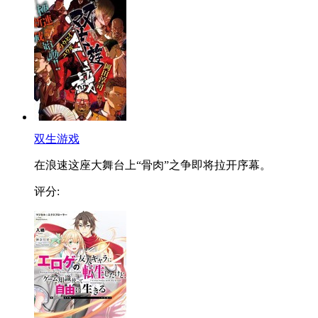
双生游戏
在浪速这座大舞台上“骨肉”之争即将拉开序幕。
评分: