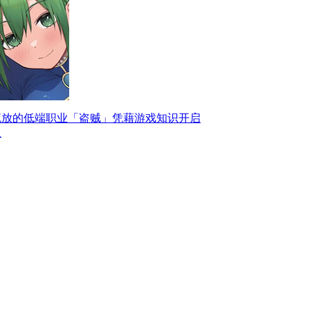
流放的低端职业「盗贼」凭藉游戏知识开启
双