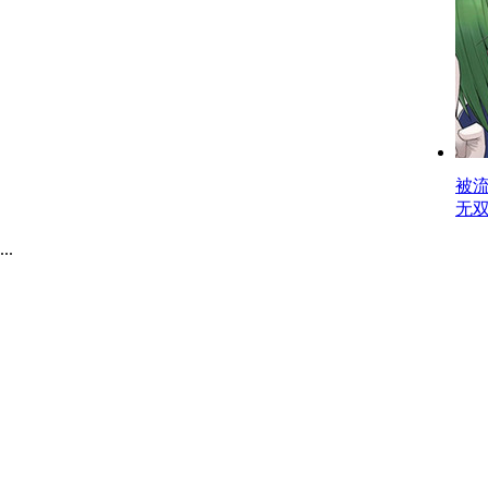
被
无
.