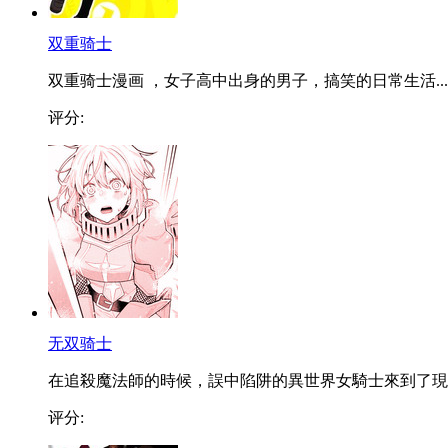
双重骑士
双重骑士漫画 ，女子高中出身的男子，搞笑的日常生活...
评分:
无双骑士
在追殺魔法師的時候，誤中陷阱的異世界女騎士來到了現..
评分: