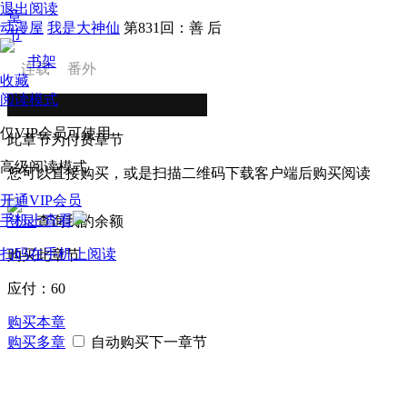
退出阅读
章
动漫屋
我是大神仙
第831回：善 后
节
书架
连载
番外
收藏
阅读模式
仅VIP会员可使用
此章节为付费章节
高级阅读模式
您可以直接购买，或是扫描二维码下载客户端后购买阅读
开通VIP会员
手机上查看
登录
查询我的余额
扫码在手机上阅读
购买此章节
应付：
60
购买本章
购买多章
自动购买下一章节