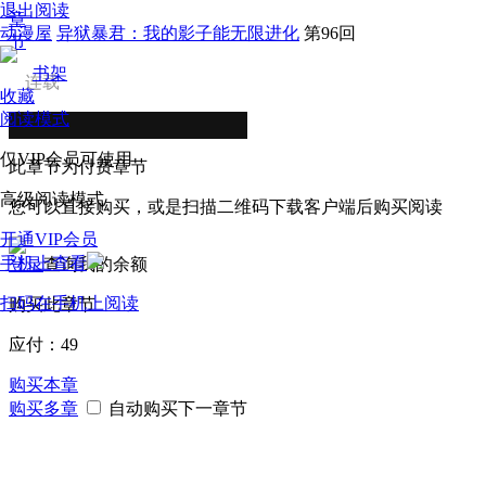
退出阅读
章
动漫屋
异狱暴君：我的影子能无限进化
第96回
节
书架
连载
收藏
阅读模式
仅VIP会员可使用
此章节为付费章节
高级阅读模式
您可以直接购买，或是扫描二维码下载客户端后购买阅读
开通VIP会员
手机上查看
登录
查询我的余额
扫码在手机上阅读
购买此章节
应付：
49
购买本章
购买多章
自动购买下一章节