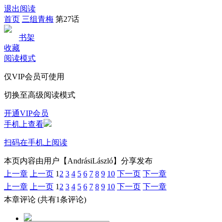
退出阅读
首页
三组青梅
第27话
书架
收藏
阅读模式
仅VIP会员可使用
切换至高级阅读模式
开通VIP会员
手机上查看
扫码在手机上阅读
本页内容由用户【AndrásiLászló】分享发布
上一章
上一页
1
2
3
4
5
6
7
8
9
10
下一页
下一章
上一章
上一页
1
2
3
4
5
6
7
8
9
10
下一页
下一章
本章评论
(共有1条评论)