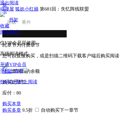
退出阅读
章
动漫屋
狐妖小红娘
第681回：失忆阵线联盟
节
书架
连载
番外
收藏
阅读模式
仅VIP会员可使用
此章节为付费章节
高级阅读模式
您可以直接购买，或是扫描二维码下载客户端后购买阅读
开通VIP会员
手机上查看
登录
查询我的余额
扫码在手机上阅读
购买此章节
应付：
80
购买本章
购买多章
9.5折
自动购买下一章节