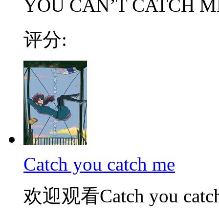
YOU CAN’T CATC
评分:
Catch you catch me
欢迎观看Catch you catc