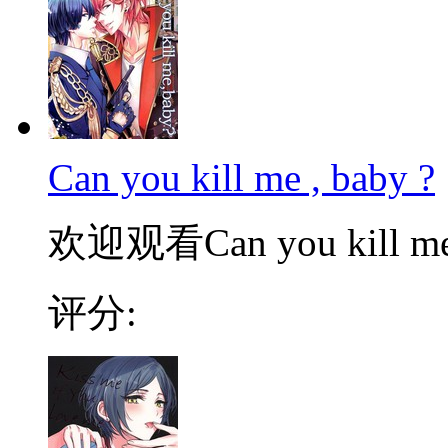
Can you kill me , baby ?
欢迎观看Can you kill me
评分: