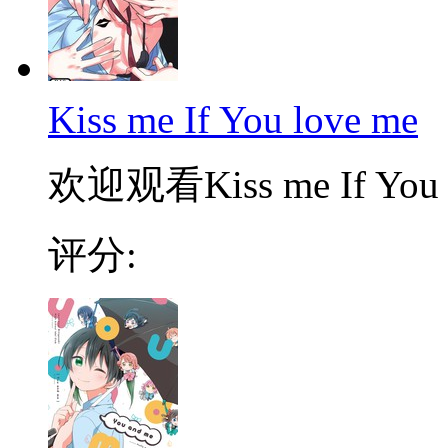
Kiss me If You love me
欢迎观看Kiss me If You 
评分: