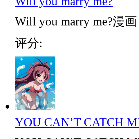
Will you marry me?
Will you marry 
评分:
YOU CAN’T CATCH M