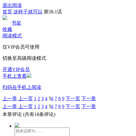
退出阅读
首页
这样子就可以
第58.1话
书架
收藏
阅读模式
仅VIP会员可使用
切换至高级阅读模式
开通VIP会员
手机上查看
扫码在手机上阅读
上一章
上一页
1
2
3
4
5
6
7
8
9
下一页
下一章
上一章
上一页
1
2
3
4
5
6
7
8
9
下一页
下一章
本章评论
(共有18条评论)