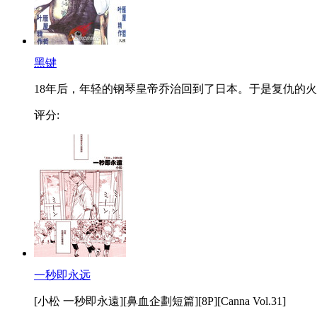
黑键
18年后，年轻的钢琴皇帝乔治回到了日本。于是复仇的火..
评分:
一秒即永远
[小松 一秒即永遠][鼻血企劃短篇][8P][Canna Vol.31]