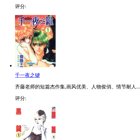
评分:
千一夜之键
齐藤老师的短篇杰作集,画风优美、人物俊俏、情节耐人...
评分: