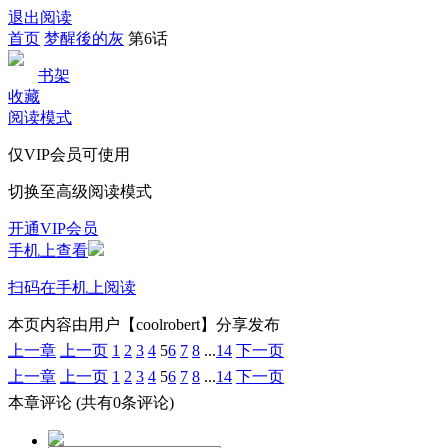
退出阅读
首页
梦醒後的灰
第6话
书架
收藏
阅读模式
仅VIP会员可使用
切换至高级阅读模式
开通VIP会员
手机上查看
扫码在手机上阅读
本页内容由用户【coolrobert】分享发布
上一章
上一页
1
2
3
4
5
6
7
8
...
14
下一页
上一章
上一页
1
2
3
4
5
6
7
8
...
14
下一页
本章评论
(共有0条评论)