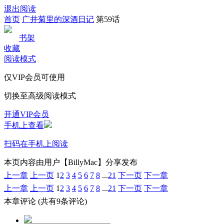
退出阅读
首页
广井菊里的深酒日记
第59话
书架
收藏
阅读模式
仅VIP会员可使用
切换至高级阅读模式
开通VIP会员
手机上查看
扫码在手机上阅读
本页内容由用户【BillyMac】分享发布
上一章
上一页
1
2
3
4
5
6
7
8
...
21
下一页
下一章
上一章
上一页
1
2
3
4
5
6
7
8
...
21
下一页
下一章
本章评论
(共有9条评论)