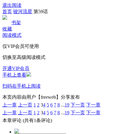
退出阅读
首页
骏河流星
第59话
书架
收藏
阅读模式
仅VIP会员可使用
切换至高级阅读模式
开通VIP会员
手机上查看
扫码在手机上阅读
本页内容由用户【freeweb】分享发布
上一章
上一页
1
2
3
4
5
6
7
8
...
19
下一页
下一章
上一章
上一页
1
2
3
4
5
6
7
8
...
19
下一页
下一章
本章评论
(共有1条评论)