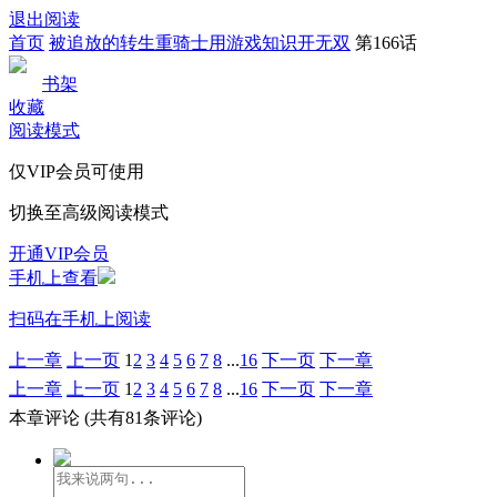
退出阅读
首页
被追放的转生重骑士用游戏知识开无双
第166话
书架
收藏
阅读模式
仅VIP会员可使用
切换至高级阅读模式
开通VIP会员
手机上查看
扫码在手机上阅读
上一章
上一页
1
2
3
4
5
6
7
8
...
16
下一页
下一章
上一章
上一页
1
2
3
4
5
6
7
8
...
16
下一页
下一章
本章评论
(共有81条评论)