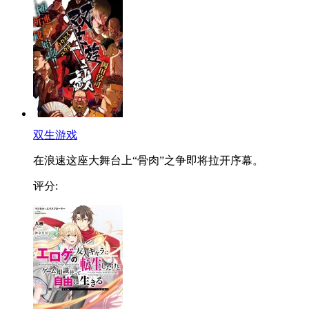
双生游戏
在浪速这座大舞台上“骨肉”之争即将拉开序幕。
评分: