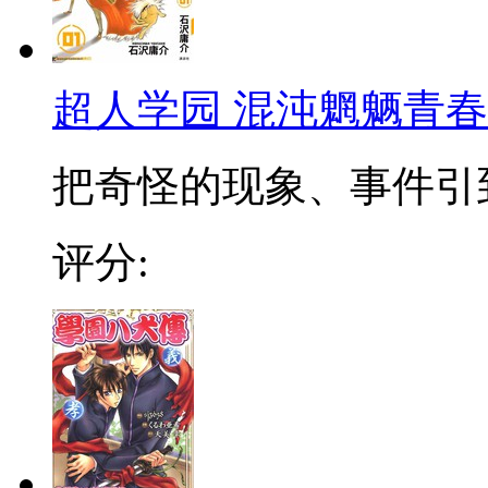
超人学园 混沌魍魉青
把奇怪的现象、事件引到
评分: