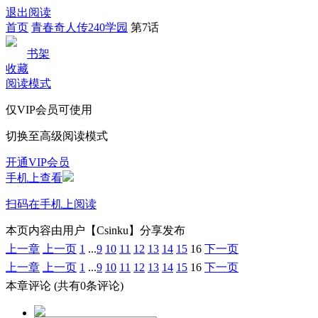
退出阅读
首页
青春奇人传240学园
第7话
书架
收藏
阅读模式
仅VIP会员可使用
切换至高级阅读模式
开通VIP会员
手机上查看
扫码在手机上阅读
本页内容由用户【Csinku】分享发布
上一章
上一页
1
...
9
10
11
12
13
14
15
16
下一页
上一章
上一页
1
...
9
10
11
12
13
14
15
16
下一页
本章评论
(共有0条评论)