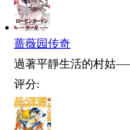
蔷薇园传奇
過著平靜生活的村姑——
评分: