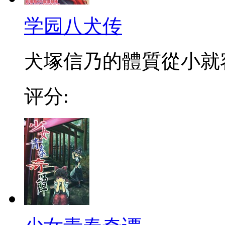
学园八犬传
犬塚信乃的體質從小就容
评分: