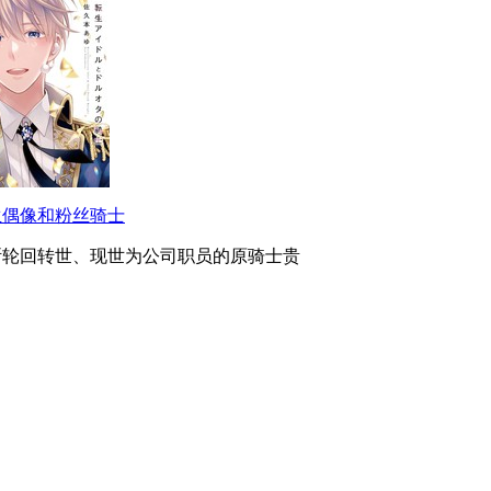
生偶像和粉丝骑士
断轮回转世、现世为公司职员的原骑士贵