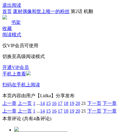
退出阅读
首页
废材偶像和世上唯一的粉丝
第2话 机翻
书架
收藏
阅读模式
仅VIP会员可使用
切换至高级阅读模式
开通VIP会员
手机上查看
扫码在手机上阅读
本页内容由用户【Lidka】分享发布
上一章
上一页
1
...
14
15
16
17
18
19
20
21
下一页
下一章
上一章
上一页
1
...
14
15
16
17
18
19
20
21
下一页
下一章
本章评论
(共有4条评论)