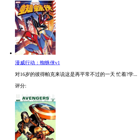
漫威行动：蜘蛛侠v1
对16岁的彼得帕克来说这是再平常不过的一天 忙着?学...
评分: