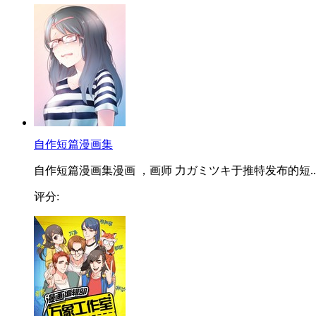
自作短篇漫画集
自作短篇漫画集漫画 ，画师 力ガミツキ于推特发布的短..
评分: