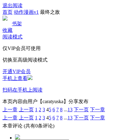
退出阅读
首页
动作漫画v1
最终之敌
书架
收藏
阅读模式
仅VIP会员可使用
切换至高级阅读模式
开通VIP会员
手机上查看
扫码在手机上阅读
本页内容由用户【caratyuska】分享发布
上一章
上一页
1
2
3
4
5
6
7
8
...
13
下一页
下一章
上一章
上一页
1
2
3
4
5
6
7
8
...
13
下一页
下一章
本章评论
(共有0条评论)