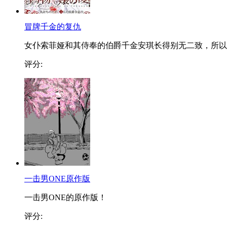
冒牌千金的复仇
女仆索菲娅和其侍奉的伯爵千金安琪长得别无二致，所以..
评分:
一击男ONE原作版
一击男ONE的原作版！
评分: