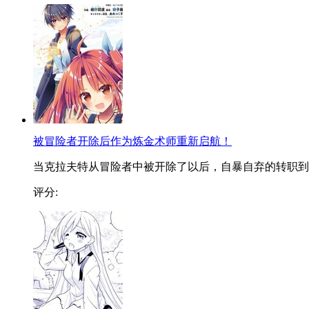
被冒险者开除后作为炼金术师重新启航！
当克拉夫特从冒险者中被开除了以后，自暴自弃的转职到..
评分: