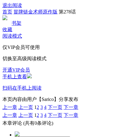
退出阅读
首页
冒牌链金术师原作版
第278话
书架
收藏
阅读模式
仅VIP会员可使用
切换至高级阅读模式
开通VIP会员
手机上查看
扫码在手机上阅读
本页内容由用户【Sarico】分享发布
上一章
上一页
1
2
3
4
下一页
下一章
上一章
上一页
1
2
3
4
下一页
下一章
本章评论
(共有0条评论)