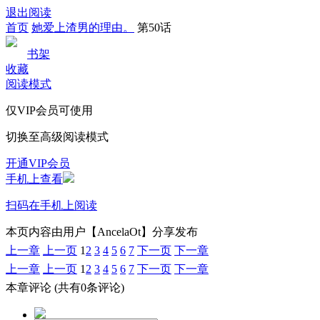
退出阅读
首页
她爱上渣男的理由。
第50话
书架
收藏
阅读模式
仅VIP会员可使用
切换至高级阅读模式
开通VIP会员
手机上查看
扫码在手机上阅读
本页内容由用户【AncelaOt】分享发布
上一章
上一页
1
2
3
4
5
6
7
下一页
下一章
上一章
上一页
1
2
3
4
5
6
7
下一页
下一章
本章评论
(共有0条评论)