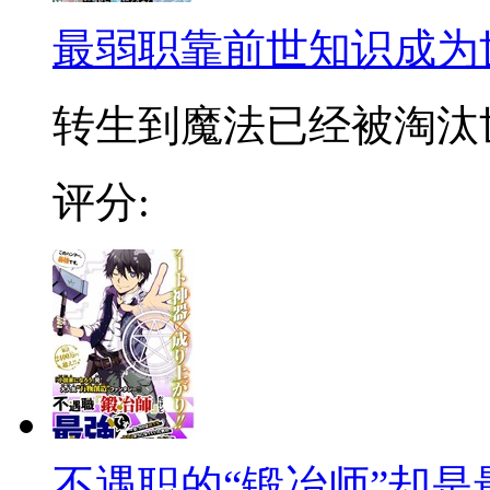
最弱职靠前世知识成为
转生到魔法已经被淘汰世
评分:
不遇职的“锻冶师”却是