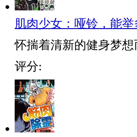
肌肉少女：哑铃，能举
怀揣着清新的健身梦想而
评分: