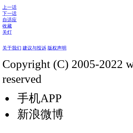
上一话
下一话
自适应
收藏
关灯
关于我们
建议与投诉
版权声明
Copyright (C) 2005-2022
reserved
手机APP
新浪微博