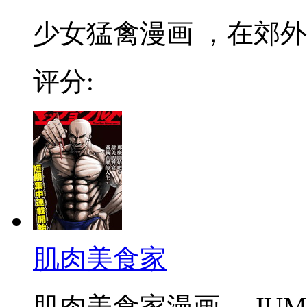
少女猛禽漫画 ，在郊外的
评分:
肌肉美食家
肌肉美食家漫画 ，JUM