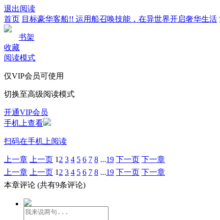
退出阅读
首页
目标豪华客船!! 运用船召唤技能，在异世界开启奢华生活
书架
收藏
阅读模式
仅VIP会员可使用
切换至高级阅读模式
开通VIP会员
手机上查看
扫码在手机上阅读
上一章
上一页
1
2
3
4
5
6
7
8
...
19
下一页
下一章
上一章
上一页
1
2
3
4
5
6
7
8
...
19
下一页
下一章
本章评论
(共有9条评论)