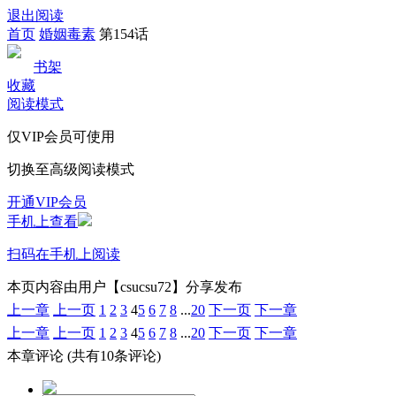
退出阅读
首页
婚姻毒素
第154话
书架
收藏
阅读模式
仅VIP会员可使用
切换至高级阅读模式
开通VIP会员
手机上查看
扫码在手机上阅读
本页内容由用户【csucsu72】分享发布
上一章
上一页
1
2
3
4
5
6
7
8
...
20
下一页
下一章
上一章
上一页
1
2
3
4
5
6
7
8
...
20
下一页
下一章
本章评论
(共有10条评论)