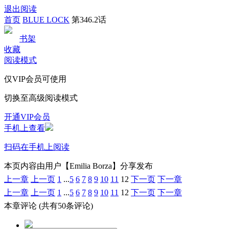
退出阅读
首页
BLUE LOCK
第346.2话
书架
收藏
阅读模式
仅VIP会员可使用
切换至高级阅读模式
开通VIP会员
手机上查看
扫码在手机上阅读
本页内容由用户【Emilia Borza】分享发布
上一章
上一页
1
...
5
6
7
8
9
10
11
12
下一页
下一章
上一章
上一页
1
...
5
6
7
8
9
10
11
12
下一页
下一章
本章评论
(共有50条评论)