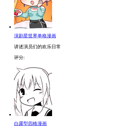
演剧星世界单格漫画
讲述演员们的欢乐日常
评分:
白露型四格漫画