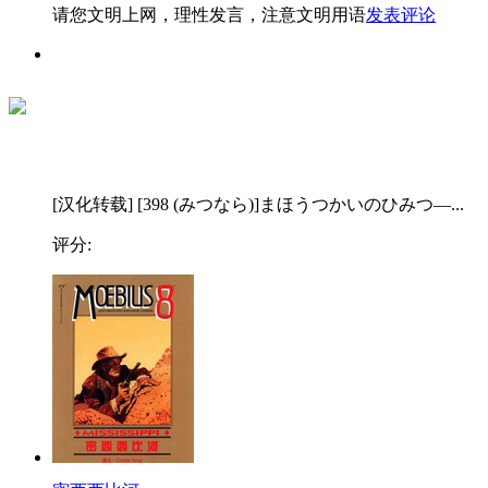
请您文明上网，理性发言，注意文明用语
发表评论
[汉化转载] [398 (みつなら)]まほうつかいのひみつ—...
评分: