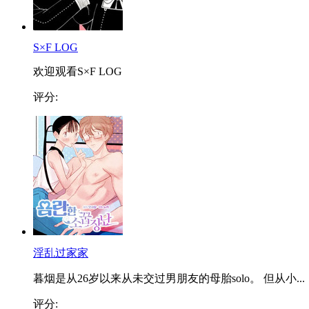
S×F LOG
欢迎观看S×F LOG
评分:
淫乱过家家
暮烟是从26岁以来从未交过男朋友的母胎solo。 但从小...
评分: