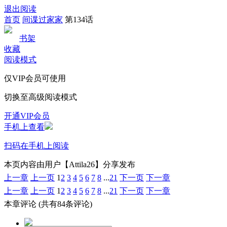
退出阅读
首页
间谍过家家
第134话
书架
收藏
阅读模式
仅VIP会员可使用
切换至高级阅读模式
开通VIP会员
手机上查看
扫码在手机上阅读
本页内容由用户【Attila26】分享发布
上一章
上一页
1
2
3
4
5
6
7
8
...
21
下一页
下一章
上一章
上一页
1
2
3
4
5
6
7
8
...
21
下一页
下一章
本章评论
(共有84条评论)