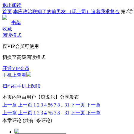
退出阅读
首页
本应政治联姻了的前男友 （现上司）追着我求复合
第7话
书架
收藏
阅读模式
仅VIP会员可使用
切换至高级阅读模式
开通VIP会员
手机上查看
扫码在手机上阅读
本页内容由用户【琼戈尔】分享发布
上一章
上一页
1
2
3
4
5
6
7
8
...
31
下一页
下一章
上一章
上一页
1
2
3
4
5
6
7
8
...
31
下一页
下一章
本章评论
(共有1条评论)