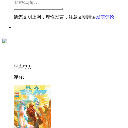
请您文明上网，理性发言，注意文明用语
发表评论
平库ワカ
评分: