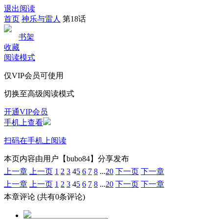
退出阅读
首页
神乐与雷人
第18话
书架
收藏
阅读模式
仅VIP会员可使用
切换至高级阅读模式
开通VIP会员
手机上查看
扫码在手机上阅读
本页内容由用户【bubo84】分享发布
上一章
上一页
1
2
3
4
5
6
7
8
...
20
下一页
下一章
上一章
上一页
1
2
3
4
5
6
7
8
...
20
下一页
下一章
本章评论
(共有0条评论)