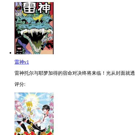
雷神v1
雷神托尔与耶梦加得的宿命对决终将来临！光从封面就透..
评分: