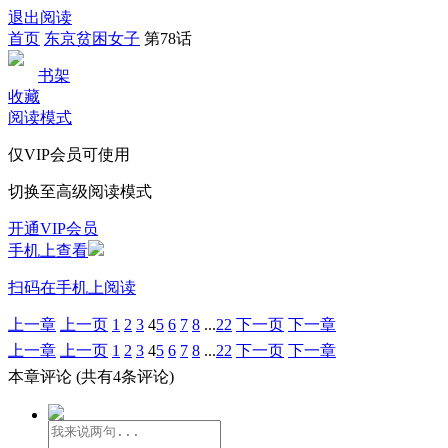
退出阅读
首页
东京贫困女子
第78话
书架
收藏
阅读模式
仅VIP会员可使用
切换至高级阅读模式
开通VIP会员
手机上查看
扫码在手机上阅读
上一章
上一页
1
2
3
4
5
6
7
8
...
22
下一页
下一章
上一章
上一页
1
2
3
4
5
6
7
8
...
22
下一页
下一章
本章评论
(共有4条评论)